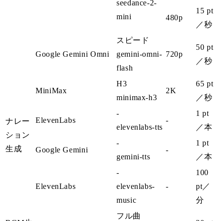
seedance-2-
15 pt
mini
480p
／秒
スピード
50 pt
Google Gemini Omni
gemini-omni-
720p
／秒
flash
H3
65 pt
MiniMax
2K
minimax-h3
／秒
-
1 pt
ElevenLabs
-
ナレー
elevenlabs-tts
／本
ション
-
1 pt
生成
Google Gemini
-
gemini-tts
／本
-
100
ElevenLabs
elevenlabs-
-
pt
／
music
分
フル曲