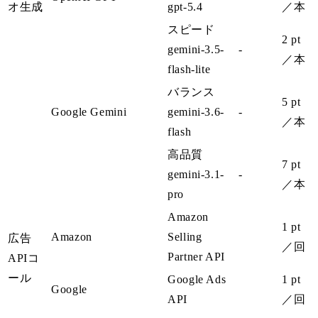
オ生成
gpt-5.4
／本
スピード
2 pt
gemini-3.5-
-
／本
flash-lite
バランス
5 pt
Google Gemini
gemini-3.6-
-
／本
flash
高品質
7 pt
gemini-3.1-
-
／本
pro
Amazon
1 pt
Amazon
Selling
広告
／回
Partner API
APIコ
ール
Google Ads
1 pt
Google
API
／回