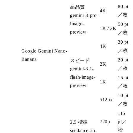
80 pt
高品質
4K
／枚
gemini-3-pro-
image-
50 pt
1K / 2K
preview
／枚
30 pt
4K
／枚
Google Gemini Nano-
Banana
20 pt
スピード
2K
／枚
gemini-3.1-
flash-image-
15 pt
1K
preview
／枚
10 pt
512px
／枚
115
720p
pt
／
2.5 標準
秒
seedance-25-