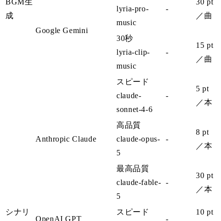
BGM生
30 pt
lyria-pro-
-
成
／曲
music
Google Gemini
30秒
15 pt
lyria-clip-
-
／曲
music
スピード
5 pt
claude-
-
／本
sonnet-4-6
高品質
8 pt
Anthropic Claude
claude-opus-
-
／本
5
最高品質
30 pt
claude-fable-
-
／本
5
シナリ
スピード
10 pt
OpenAI GPT
-