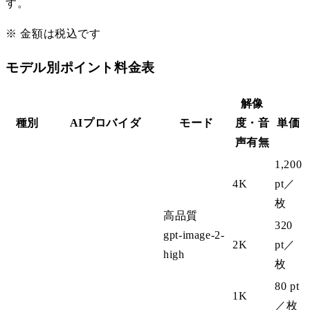
す。
※ 金額は税込です
モデル別ポイント料金表
解像
種別
AIプロバイダ
モード
度・音
単価
声有無
1,200
4K
pt
／
枚
高品質
320
gpt-image-2-
2K
pt
／
high
枚
80 pt
1K
／枚